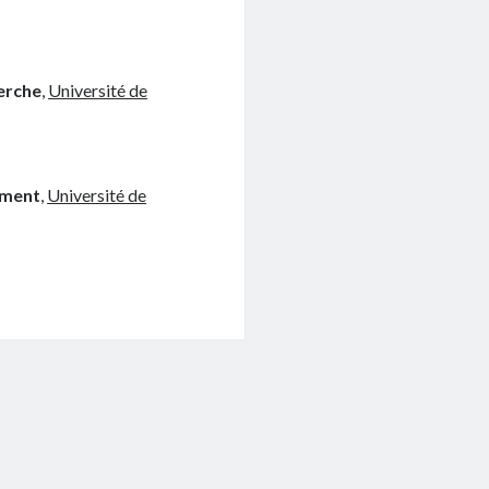
erche
,
Université de
ement
,
Université de