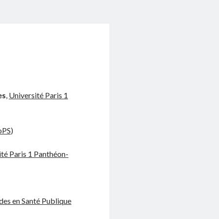
es
,
Université Paris 1
oPS
)
ité Paris 1 Panthéon-
des en Santé Publique